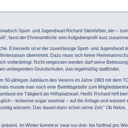
tomatisch Sport- und Jugendwart Richard Steinhilber, der – zumi
ill“, fasst der Ehrenamtliche sein Aufgabenprofil kurz zusamm
iche. Einerseits ist er der zuverlässige Sport- und Jugendwart d
intersaison übernimmt. Dazu muss sich keine Heimmannschaft
lich vorbeibringt. Nicht vergessen werden darf seine Betreuu
den umliegenden Grundschulen, das regelmäßig stattfindet.
 50-jährigen Jubiläum des Vereins im Jahre 1983 mit dem TCT
amals musste man noch eine Beitrittsgebühr zum Mitgliedsbeitra
mfasst die Tätigkeit als Hilfsplatzwart. Heißt: Richard hilft b
glich – teilweise sogar zweimal – auf die Anlage und wässert
zeitig wässern. Das dauert dann schon seine Zeit.“ Ob Netze,
e präsent. Im Winter kommt er zwar nur drei- bis fünfmal pro 