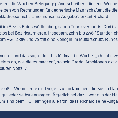
ieren; die Wochen-Belegungspläne schreiben, die jede Woch
hreiben von Rechnungen für gegnerische Mannschaften, die die
ktadresse nicht. Eine mühsame Aufgabe“, erklärt Richard.
it im Bezirk E des württembergischen Tennisverbands. Dort ist 
os bei Bezirksturnieren. Insgesamt zehn bis zwölf Stunden e
m PGT aktiv und vertritt eine Kollegin im Mutterschutz. Ruhest
noch – und das sogar drei- bis fünfmal die Woche. „Ich habe 
ern ab, wie die es machen“, so sein Credo. Ambitionen aktiv in
luten Notfall.“
ufstößt: „Wenn Leute mit Dingen zu mir kommen, die sie im Han
t jeder selbst entsorgen. Ärgerlich sei dazu, wenn in der Hal
 sind beim TC Tailfingen alle froh, dass Richard seine Aufga